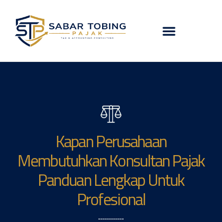
Kapan Perusahaan
Membutuhkan Konsultan Pajak
Panduan Lengkap Untuk
Profesional